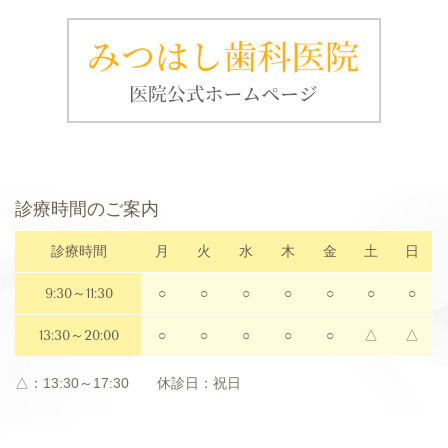
診療時間のご案内
診療時間
月
火
水
木
金
土
日
9:30～11:30
○
○
○
○
○
○
○
13:30～20:00
○
○
○
○
○
△
△
△：13:30～17:30 休診日：祝日